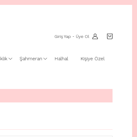
Giriş Yap
Üye Ol
-
klik
Şahmeran
Halhal
Kişiye Özel