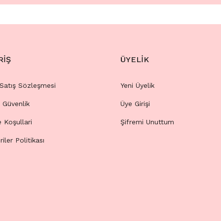
RİŞ
ÜYELİK
 Satış Sözleşmesi
Yeni Üyelik
e Güvenlik
Üye Girişi
e Koşullari
Şifremi Unuttum
riler Politikası