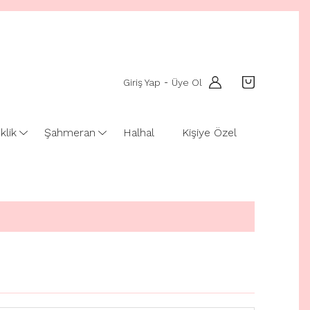
Giriş Yap
Üye Ol
-
klik
Şahmeran
Halhal
Kişiye Özel