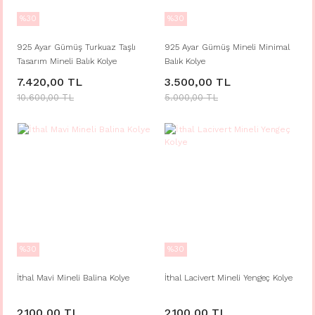
%30
%30
925 Ayar Gümüş Turkuaz Taşlı
925 Ayar Gümüş Mineli Minimal
Tasarım Mineli Balık Kolye
Balık Kolye
7.420,00 TL
3.500,00 TL
10.600,00 TL
5.000,00 TL
%30
%30
İthal Mavi Mineli Balina Kolye
İthal Lacivert Mineli Yengeç Kolye
2.100,00 TL
2.100,00 TL