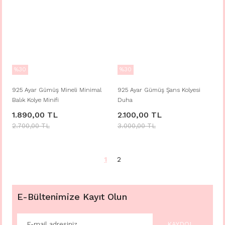
%30
%30
925 Ayar Gümüş Mineli Minimal
925 Ayar Gümüş Şans Kolyesi
Balık Kolye Minifi
Duha
1.890,00 TL
2.100,00 TL
2.700,00 TL
3.000,00 TL
1
2
E-Bültenimize Kayıt Olun
KAYDOL