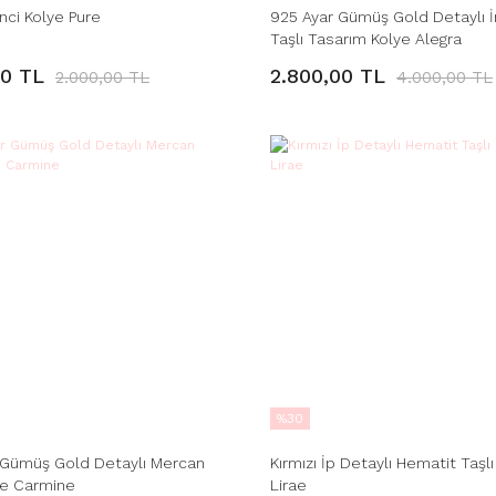
nci Kolye Pure
925 Ayar Gümüş Gold Detaylı İn
Taşlı Tasarım Kolye Alegra
00 TL
2.800,00 TL
2.000,00 TL
4.000,00 TL
%30
 Gümüş Gold Detaylı Mercan
Kırmızı İp Detaylı Hematit Taşlı
ye Carmine
Lirae