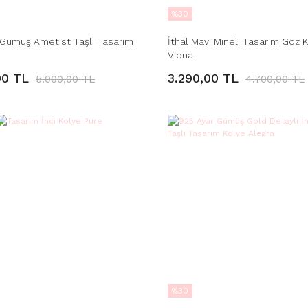
%30
 Gümüş Ametist Taşlı Tasarım
İthal Mavi Mineli Tasarım Göz 
Viona
00 TL
3.290,00 TL
5.000,00 TL
4.700,00 TL
%30