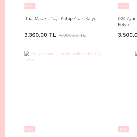
%30
%30
İthal Malakit Taşlı Kutup Yıldızı Kolye
925 Ayar
Kolye
3.360,00 TL
3.500,
4.800,00 TL
%30
%50