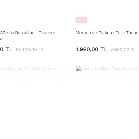
%30
Gümüş Barok İncili Tasarım
Mercan Ve Turkuaz Taşlı Tasar
ye
00 TL
1.960,00 TL
10.400,00 TL
2.800,00 TL