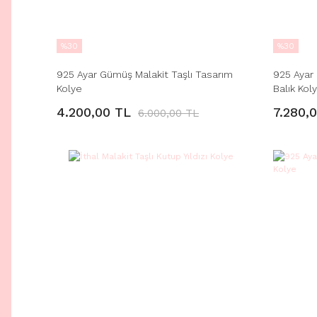
%30
%30
925 Ayar Gümüş Malakit Taşlı Tasarım
925 Ayar 
Kolye
Balık Kol
4.200,00 TL
7.280,
6.000,00 TL