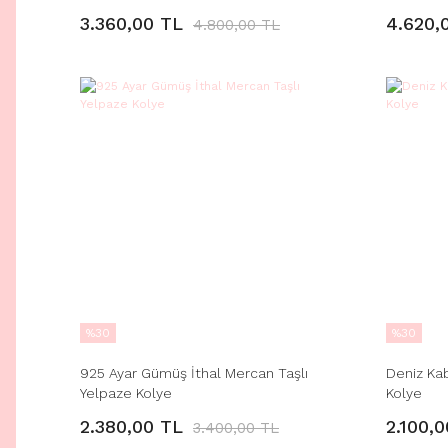
3.360,00 TL
4.620,
4.800,00 TL
%30
%30
925 Ayar Gümüş İthal Mercan Taşlı
Deniz Ka
Yelpaze Kolye
Kolye
2.380,00 TL
2.100,
3.400,00 TL