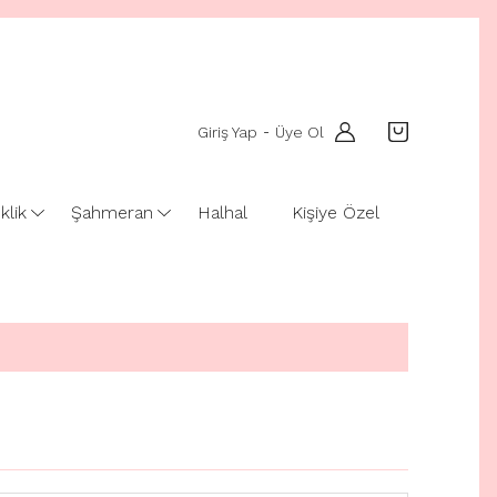
Giriş Yap
Üye Ol
-
klik
Şahmeran
Halhal
Kişiye Özel