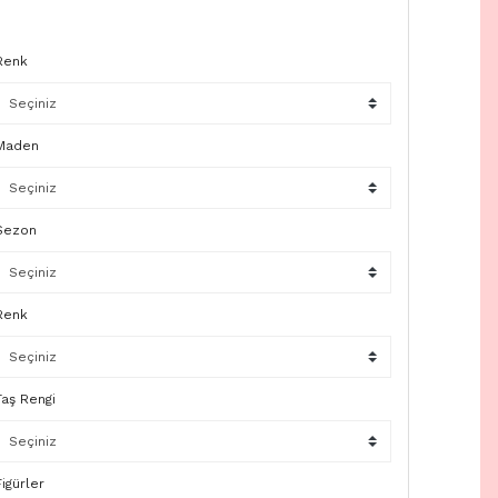
Renk
Maden
Sezon
Renk
Taş Rengi
Figürler