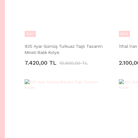
%30
%30
925 Ayar Gümüş Turkuaz Taşlı Tasarım
İthal İran
Mineli Balık Kolye
7.420,00 TL
2.100,
10.600,00 TL