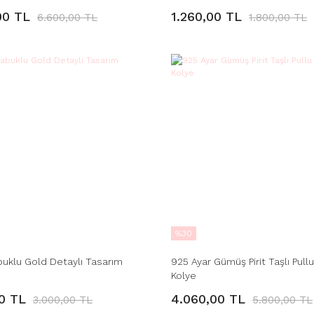
00 TL
1.260,00 TL
6.600,00 TL
1.800,00 TL
%30
buklu Gold Detaylı Tasarım
925 Ayar Gümüş Pirit Taşlı Pull
Kolye
00 TL
4.060,00 TL
3.000,00 TL
5.800,00 TL