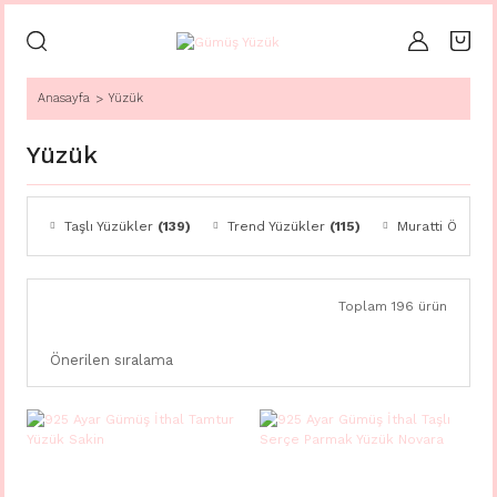
Anasayfa
Yüzük
Yüzük
Taşlı Yüzükler
(139)
Trend Yüzükler
(115)
Muratti Özel
(8
Toplam 196 ürün