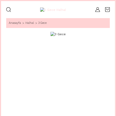
Anasayfa
Halhal
3 Gece