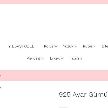
YILBAŞI ÖZEL
Kolye
Yüzük
Küpe
Bile
Piercing
Erkek
Indirim
y
925 Ayar Gümüş