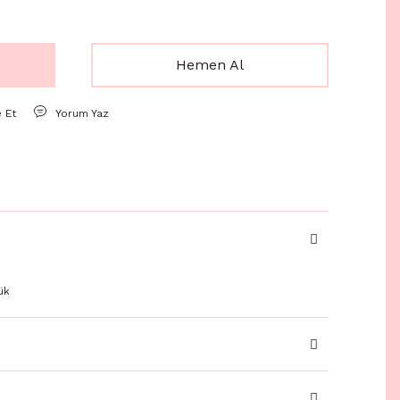
Hemen Al
e Et
Yorum Yaz
ük