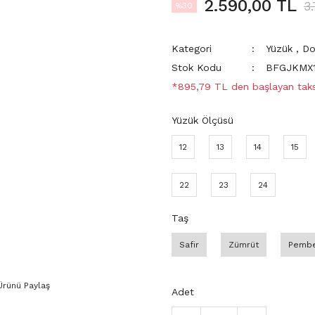
2.590,00 TL
3
%30
Kategori
Yüzük
,
Do
Stok Kodu
BFGJKMX
*895,79 TL den başlayan taksi
Yüzük Ölçüsü
12
13
14
15
22
23
24
Taş
Safir
Zümrüt
Pembe
Ürünü Paylaş
Adet