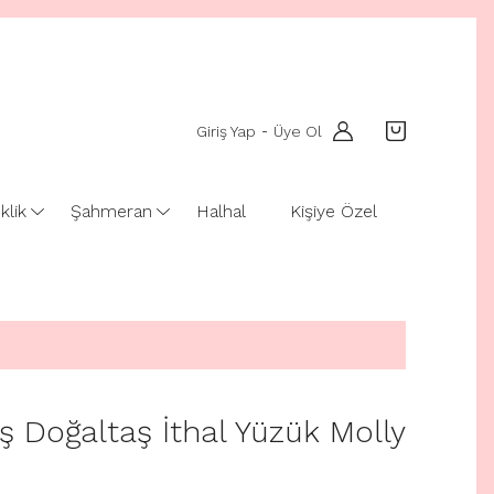
Giriş Yap
Üye Ol
-
klik
Şahmeran
Halhal
Kişiye Özel
 Doğaltaş İthal Yüzük Molly