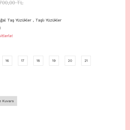
.700,00 TL
ğal Taş Yüzükler
,
Taşlı Yüzükler
1
tlerle!
16
17
18
19
20
21
 Kuvars