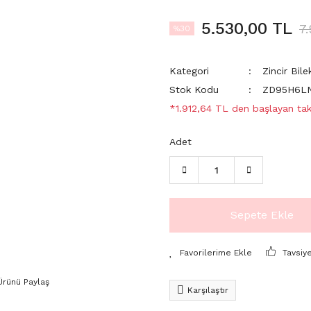
5.530,00 TL
7
%30
Kategori
Zincir Bilek
Stok Kodu
ZD95H6L
*1.912,64 TL den başlayan taks
Adet
Sepete Ekle
Tavsiy
Ürünü Paylaş
Karşılaştır