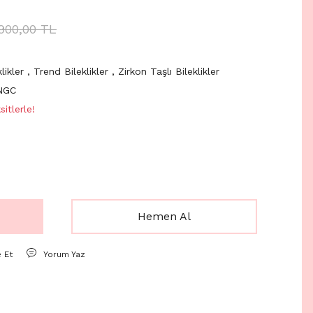
.900,00 TL
likler
,
Trend Bileklikler
,
Zirkon Taşlı Bileklikler
NGC
itlerle!
Hemen Al
e Et
Yorum Yaz