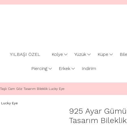
YILBAŞI ÖZEL
Kolye
Yüzük
Küpe
Bile
Piercing
Erkek
Indirim
Taşlı Cam Göz Tasarım Bileklik Lucky Eye
925 Ayar Gümüş
Tasarım Bilekli