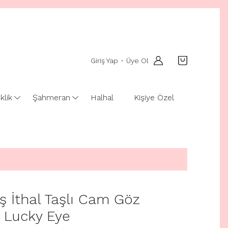
Giriş Yap
Üye Ol
-
klik
Şahmeran
Halhal
Kişiye Özel
 İthal Taşlı Cam Göz
k Lucky Eye