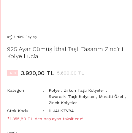
Ürünü Paylaş
925 Ayar Gümüş İthal Taşlı Tasarım Zincirli
Kolye Lucia
3.920,00 TL
5.600,00 TL
%30
Kategori
Kolye
,
Zirkon Taşlı Kolyeler
,
Swaroski Taşlı Kolyeler
,
Muratti Özel
,
Zincir Kolyeler
Stok Kodu
1LJ4LKZV84
*1.355,80 TL den başlayan taksitlerle!