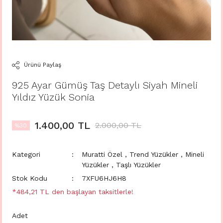
Ürünü Paylaş
925 Ayar Gümüş Taş Detaylı Siyah Mineli
Yıldız Yüzük Sonia
1.400,00 TL
2.000,00 TL
%30
Kategori
Muratti Özel
,
Trend Yüzükler
,
Mineli
Yüzükler
,
Taşlı Yüzükler
Stok Kodu
7XFU6HJ6H8
*484,21 TL den başlayan taksitlerle!
Adet