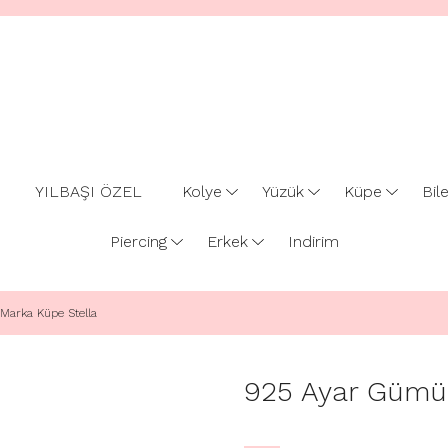
YILBAŞI ÖZEL
Kolye
Yüzük
Küpe
Bile
Piercing
Erkek
Indirim
arka Küpe Stella
925 Ayar Gümü