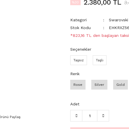
2.380,00 TL
3
%30
Kategori
Swarovski 
Stok Kodu
EHKRXZ5
*823,16 TL den başlayan taksit
Seçenekler
Taşsız
Taşlı
Renk
Rose
Silver
Gold
Adet
Ürünü Paylaş