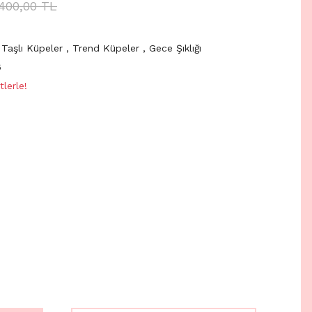
.400,00 TL
Taşlı Küpeler
,
Trend Küpeler
,
Gece Şıklığı
6
lerle!