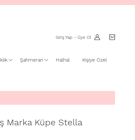
Giriş Yap
Üye Ol
-
klik
Şahmeran
Halhal
Kişiye Özel
ş Marka Küpe Stella