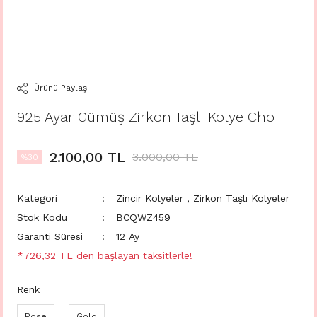
Ürünü Paylaş
925 Ayar Gümüş Zirkon Taşlı Kolye Cho
2.100,00 TL
3.000,00 TL
%30
Kategori
Zincir Kolyeler
,
Zirkon Taşlı Kolyeler
Stok Kodu
BCQWZ459
Garanti Süresi
12 Ay
*726,32 TL den başlayan taksitlerle!
Renk
Rose
Gold