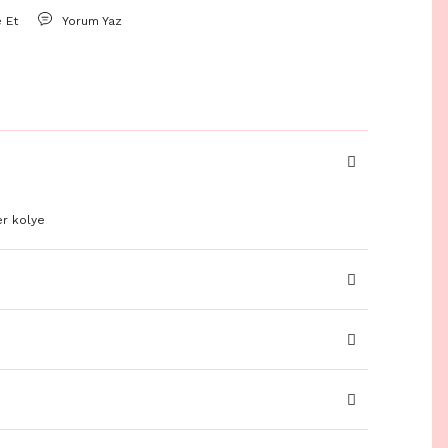
e Et
Yorum Yaz
r kolye