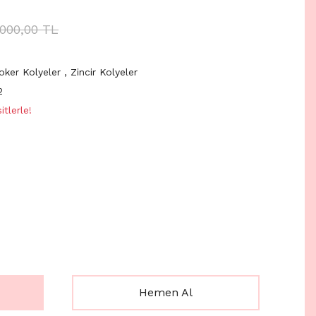
.000,00 TL
oker Kolyeler
,
Zincir Kolyeler
2
tlerle!
Hemen Al