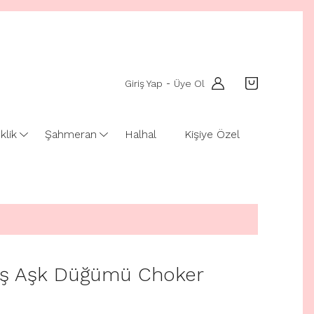
Giriş Yap
Üye Ol
-
klik
Şahmeran
Halhal
Kişiye Özel
ş Aşk Düğümü Choker