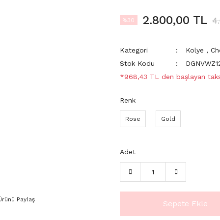
2.800,00 TL
4
%30
Kategori
Kolye
,
Ch
Stok Kodu
DGNVWZ1
*968,43 TL den başlayan taksi
Renk
Rose
Gold
Adet
Ürünü Paylaş
Sepete Ekle