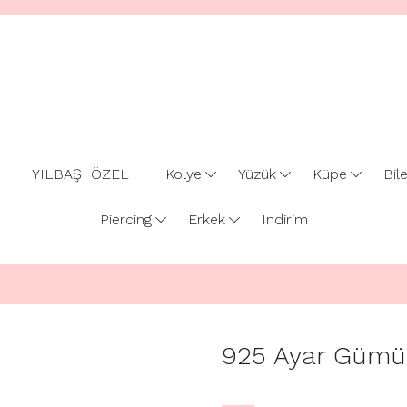
YILBAŞI ÖZEL
Kolye
Yüzük
Küpe
Bile
Piercing
Erkek
Indirim
925 Ayar Gümüş