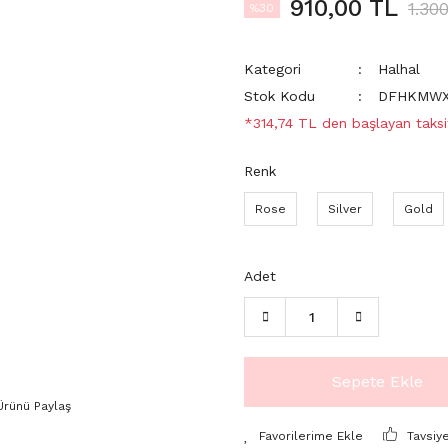
910,00 TL
1.30
%30
Kategori
Halhal
Stok Kodu
DFHKMW
*314,74 TL den başlayan taksit
Renk
Rose
Silver
Gold
Adet
Sepete Ekle
Ürünü Paylaş
Tavsiy