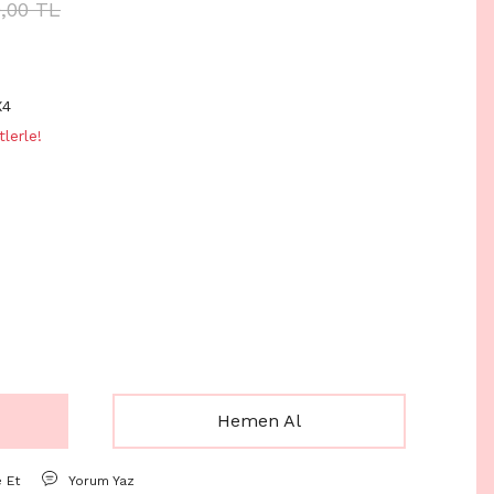
0,00 TL
X4
lerle!
Hemen Al
e Et
Yorum Yaz