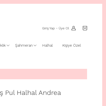
Giriş Yap
Üye Ol
-
klik
Şahmeran
Halhal
Kişiye Özel
 Pul Halhal Andrea