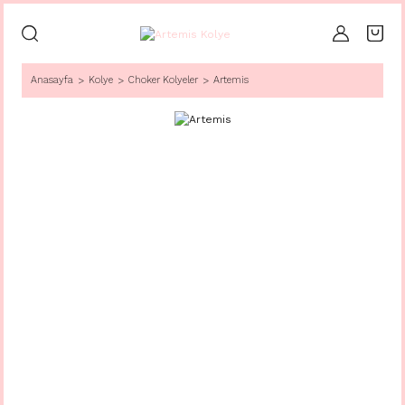
Anasayfa
Kolye
Choker Kolyeler
Artemis