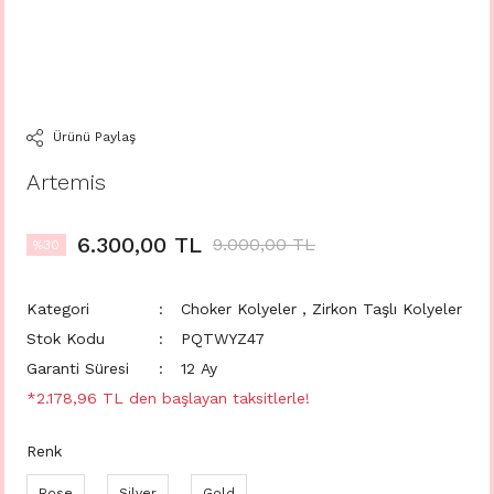
Ürünü Paylaş
Artemis
6.300,00 TL
9.000,00 TL
%30
Kategori
Choker Kolyeler
,
Zirkon Taşlı Kolyeler
Stok Kodu
PQTWYZ47
Garanti Süresi
12 Ay
*2.178,96 TL den başlayan taksitlerle!
Renk
Rose
Silver
Gold