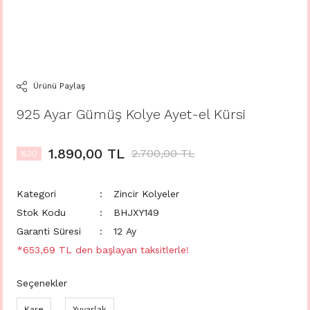
Ürünü Paylaş
925 Ayar Gümüş Kolye Ayet-el Kürsi
1.890,00 TL
2.700,00 TL
%30
Kategori
Zincir Kolyeler
Stok Kodu
BHJXY149
Garanti Süresi
12 Ay
*653,69 TL den başlayan taksitlerle!
Seçenekler
Kare
Yuvarlak