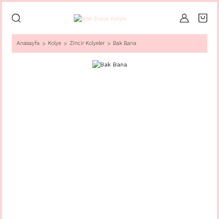
Anasayfa
Kolye
Zincir Kolyeler
Bak Bana