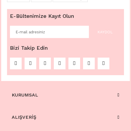
E-Bültenimize Kayıt Olun
KAYDOL
%30
Bizi Takip Edin
925 Ayar Gümüş Balık Kolye Balığım
3.500,00 TL
5.000,00 TL
KURUMSAL
ALIŞVERİŞ