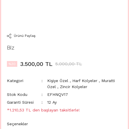
Ürünü Paylaş
Biz
3.500,00 TL
5.000,00 TL
%30
Kategori
Kişiye Özel
,
Harf Kolyeler
,
Muratti
Özel
,
Zincir Kolyeler
Stok Kodu
EFHNQV17
Garanti Süresi
12 Ay
*1.210,53 TL den başlayan taksitlerle!
Seçenekler