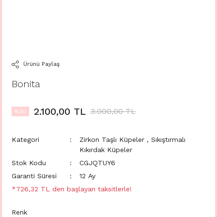
Ürünü Paylaş
Bonita
2.100,00 TL
3.000,00 TL
%30
Kategori
Zirkon Taşlı Küpeler
,
Sıkıştırmalı
Kıkırdak Küpeler
Stok Kodu
CGJQTUY6
Garanti Süresi
12 Ay
*726,32 TL den başlayan taksitlerle!
Renk