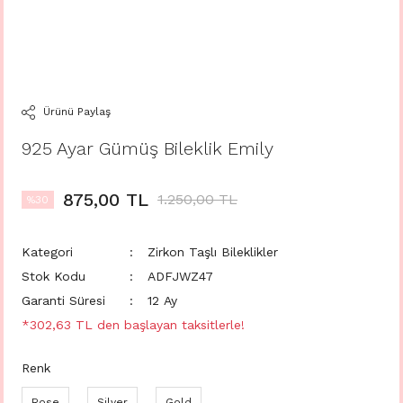
Ürünü Paylaş
925 Ayar Gümüş Bileklik Emily
875,00 TL
1.250,00 TL
%30
Kategori
Zirkon Taşlı Bileklikler
Stok Kodu
ADFJWZ47
Garanti Süresi
12 Ay
*302,63 TL den başlayan taksitlerle!
Renk
Rose
Silver
Gold