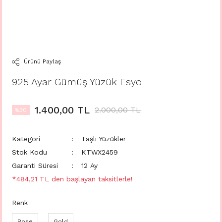
Ürünü Paylaş
925 Ayar Gümüş Yüzük Esyo
1.400,00 TL
2.000,00 TL
%30
Kategori
Taşlı Yüzükler
Stok Kodu
KTWX2459
Garanti Süresi
12 Ay
*484,21 TL den başlayan taksitlerle!
Renk
Rose
Gold