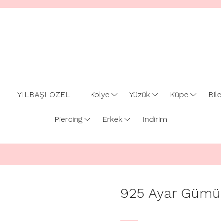
YILBAŞI ÖZEL
Kolye
Yüzük
Küpe
Bile
Piercing
Erkek
Indirim
925 Ayar Gümüş