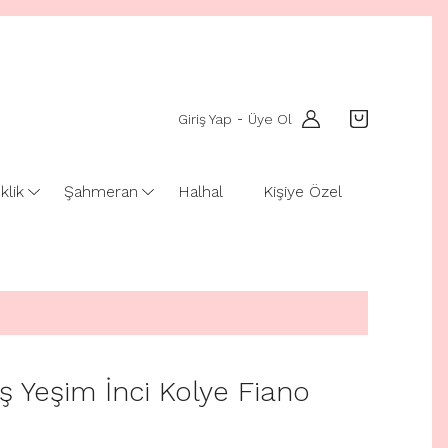
Giriş Yap
Üye Ol
-
klik
Şahmeran
Halhal
Kişiye Özel
 Yeşim İnci Kolye Fiano