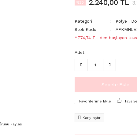
2.240,00 TL
3
%30
Kategori
Kolye
,
Do
Stok Kodu
AFKMNUV
*774,74 TL den başlayan taksi
Adet
Sepete Ekle
Tavsiy
Karşılaştır
Ürünü Paylaş