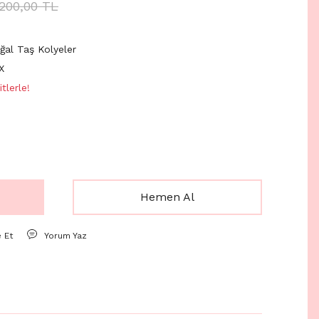
.200,00 TL
ğal Taş Kolyeler
X
tlerle!
Hemen Al
e Et
Yorum Yaz