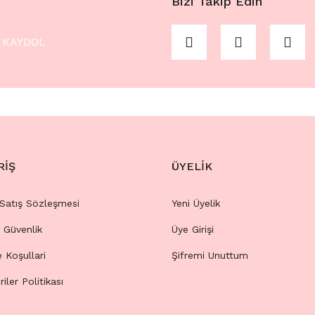
Bizi Takip Edin
KAYDOL
RİŞ
ÜYELİK
 Satış Sözleşmesi
Yeni Üyelik
e Güvenlik
Üye Girişi
e Koşullari
Şifremi Unuttum
riler Politikası