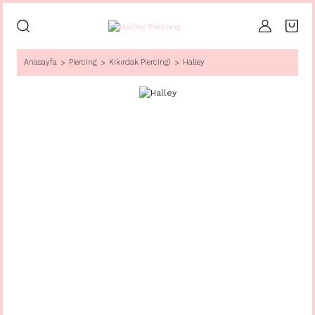
Anasayfa
Piercing
Kıkırdak Piercingi
Halley