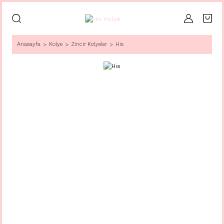
Anasayfa
Kolye
Zincir Kolyeler
His