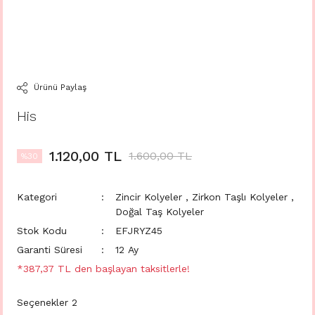
Ürünü Paylaş
His
1.120,00 TL
1.600,00 TL
%30
Kategori
Zincir Kolyeler
,
Zirkon Taşlı Kolyeler
,
Doğal Taş Kolyeler
Stok Kodu
EFJRYZ45
Garanti Süresi
12 Ay
*387,37 TL den başlayan taksitlerle!
Seçenekler 2