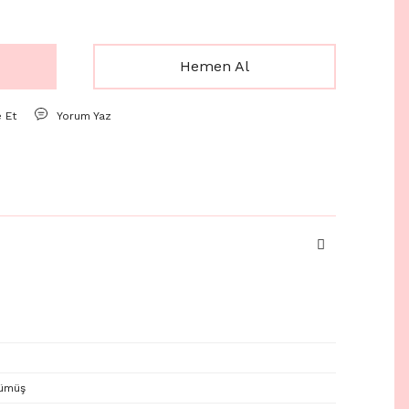
Hemen Al
e Et
Yorum Yaz
gümüş