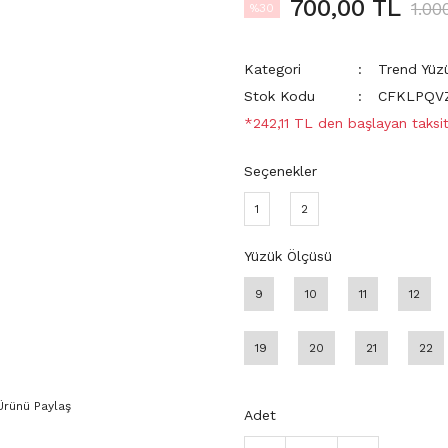
700,00 TL
1.00
%30
Kategori
Trend Yüz
Stok Kodu
CFKLPQV
*242,11 TL den başlayan taksit
Seçenekler
1
2
Yüzük Ölçüsü
9
10
11
12
19
20
21
22
Ürünü Paylaş
Adet