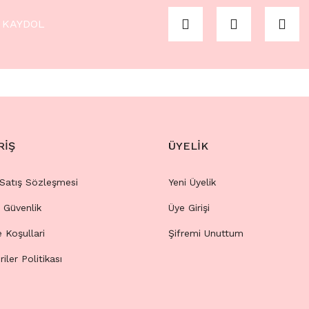
KAYDOL
RİŞ
ÜYELİK
 Satış Sözleşmesi
Yeni Üyelik
e Güvenlik
Üye Girişi
e Koşullari
Şifremi Unuttum
riler Politikası