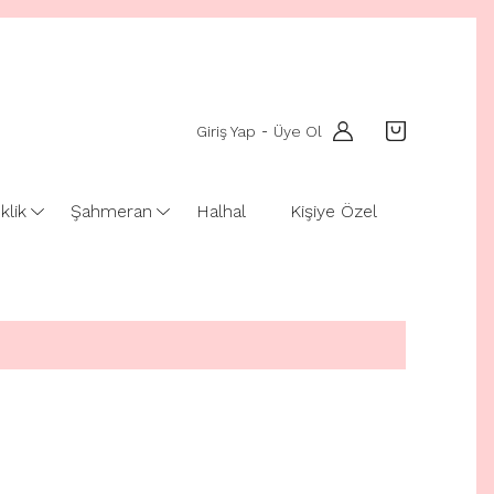
Giriş Yap
Üye Ol
-
klik
Şahmeran
Halhal
Kişiye Özel