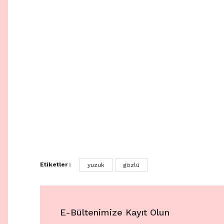
Etiketler :
yuzuk
gözlü
E-Bültenimize Kayıt Olun