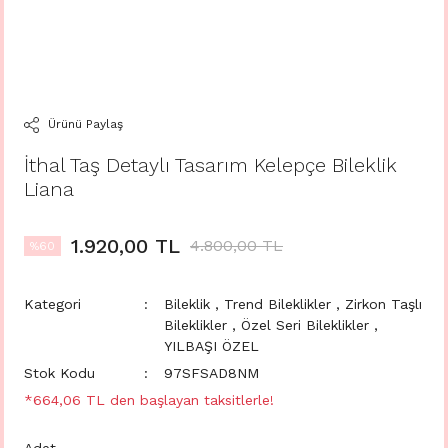
Ürünü Paylaş
İthal Taş Detaylı Tasarım Kelepçe Bileklik
Liana
1.920,00 TL
4.800,00 TL
%60
Kategori
Bileklik
,
Trend Bileklikler
,
Zirkon Taşlı
Bileklikler
,
Özel Seri Bileklikler
,
YILBAŞI ÖZEL
Stok Kodu
97SFSAD8NM
*664,06 TL den başlayan taksitlerle!