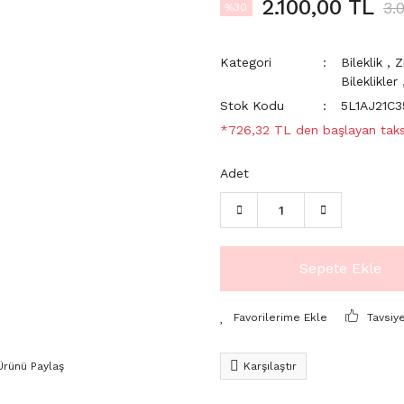
2.100,00 TL
3.
%30
Kategori
Bileklik
,
Z
Bileklikler
Stok Kodu
5L1AJ21C3
*726,32 TL den başlayan taksi
Adet
Sepete Ekle
Tavsiy
Ürünü Paylaş
Karşılaştır