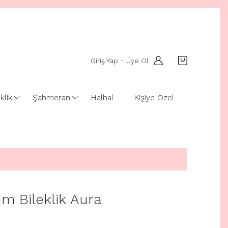
Giriş Yap
Üye Ol
-
klik
Şahmeran
Halhal
Kişiye Özel
rım Bileklik Aura