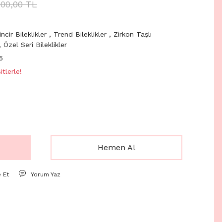
000,00 TL
incir Bileklikler
,
Trend Bileklikler
,
Zirkon Taşlı
,
Özel Seri Bileklikler
5
tlerle!
Hemen Al
e Et
Yorum Yaz