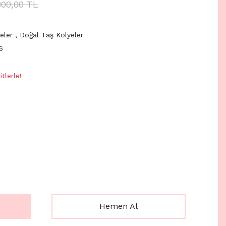
800,00 TL
yeler
,
Doğal Taş Kolyeler
6
tlerle!
Hemen Al