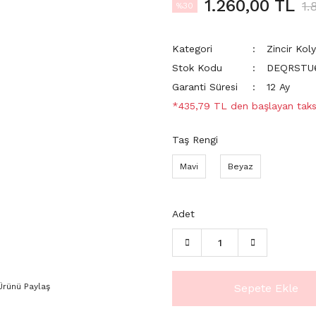
1.260,00 TL
1.
%30
Kategori
Zincir Kol
Stok Kodu
DEQRSTU
Garanti Süresi
12 Ay
*435,79 TL den başlayan taksi
Taş Rengi
Mavi
Beyaz
Adet
Ürünü Paylaş
Sepete Ekle