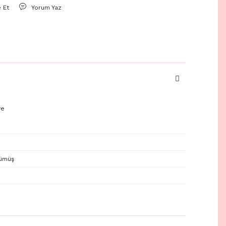
e Et
Yorum Yaz
ye
gümüş