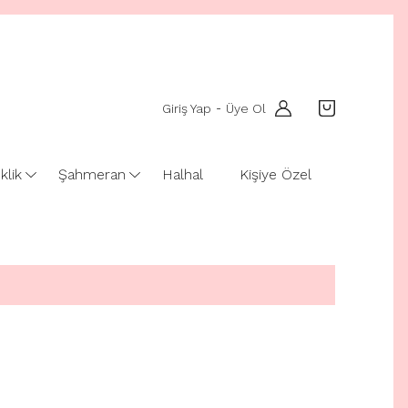
Giriş Yap
Üye Ol
-
klik
Şahmeran
Halhal
Kişiye Özel