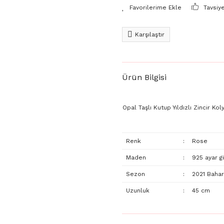
Tavsiy
Karşılaştır
Ürün Bilgisi
Opal Taşlı Kutup Yıldızlı Zincir Kol
Renk
:
Rose
Maden
:
925 ayar 
Sezon
:
2021 Bahar
Uzunluk
:
45 cm