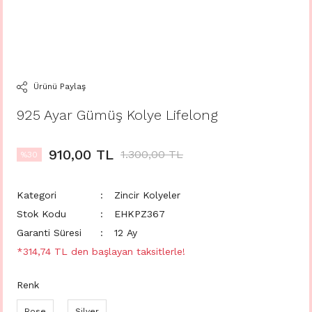
Ürünü Paylaş
925 Ayar Gümüş Kolye Lifelong
910,00 TL
1.300,00 TL
%30
Kategori
Zincir Kolyeler
Stok Kodu
EHKPZ367
Garanti Süresi
12 Ay
*314,74 TL den başlayan taksitlerle!
Renk
Rose
Silver