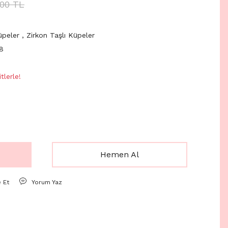
,00 TL
üpeler
,
Zirkon Taşlı Küpeler
8
tlerle!
Hemen Al
e Et
Yorum Yaz