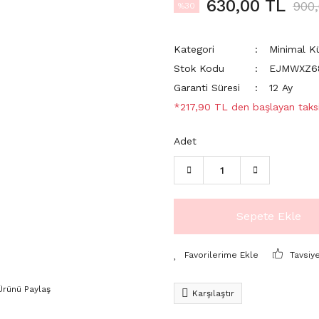
630,00 TL
900
%30
Kategori
Minimal K
Stok Kodu
EJMWXZ6
Garanti Süresi
12 Ay
*217,90 TL den başlayan taksi
Adet
Sepete Ekle
Tavsiy
Ürünü Paylaş
Karşılaştır