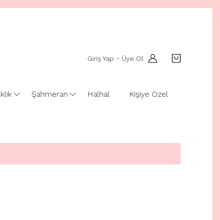
Giriş Yap
Üye Ol
-
klik
Şahmeran
Halhal
Kişiye Özel