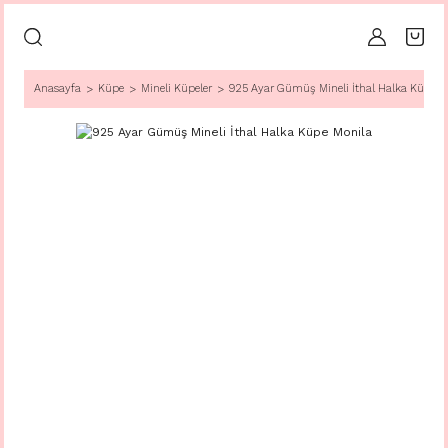
Anasayfa
Küpe
Mineli Küpeler
925 Ayar Gümüş Mineli İthal Halka Küpe M