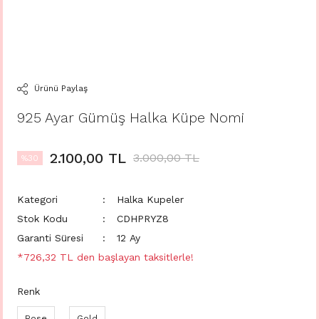
Ürünü Paylaş
925 Ayar Gümüş Halka Küpe Nomi
2.100,00 TL
3.000,00 TL
%30
Kategori
Halka Kupeler
Stok Kodu
CDHPRYZ8
Garanti Süresi
12 Ay
*726,32 TL den başlayan taksitlerle!
Renk
Rose
Gold