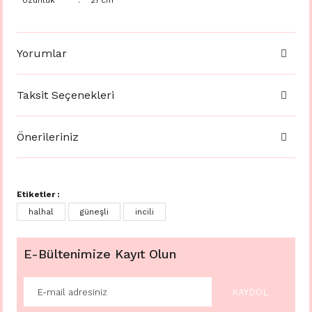
Uzunluk
:
21 cm
Yorumlar
Taksit Seçenekleri
Önerileriniz
Etiketler :
halhal
güneşli
incili
E-Bültenimize Kayıt Olun
KAYDOL