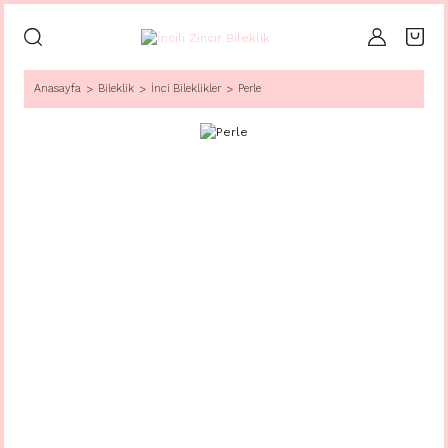
Anasayfa
Bileklik
İnci Bileklikler
Perle