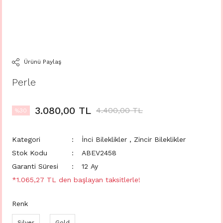
Ürünü Paylaş
Perle
3.080,00 TL
4.400,00 TL
%30
Kategori
İnci Bileklikler
,
Zincir Bileklikler
Stok Kodu
ABEV2458
Garanti Süresi
12 Ay
*1.065,27 TL den başlayan taksitlerle!
Renk
Silver
Gold