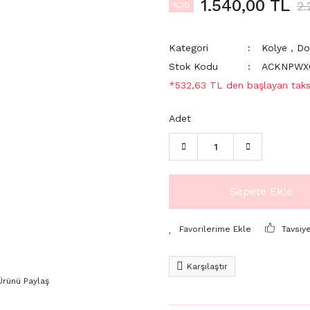
1.540,00 TL
2.
%30
Kategori
Kolye
,
Do
Stok Kodu
ACKNPWX
*532,63 TL den başlayan taksi
Adet
Sepete Ekle
Tavsiy
Karşılaştır
Ürünü Paylaş