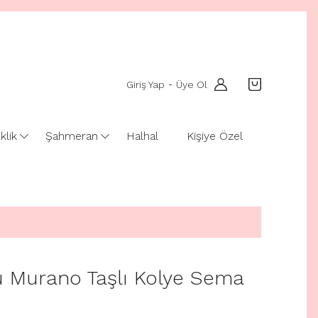
Giriş Yap
Üye Ol
-
klik
Şahmeran
Halhal
Kişiye Özel
 Murano Taşlı Kolye Sema