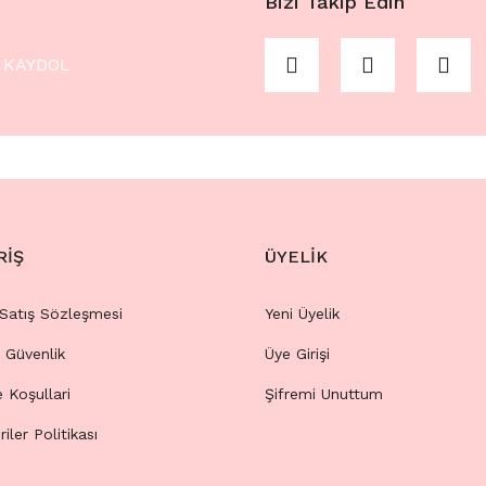
Bizi Takip Edin
KAYDOL
RİŞ
ÜYELİK
 Satış Sözleşmesi
Yeni Üyelik
e Güvenlik
Üye Girişi
e Koşullari
Şifremi Unuttum
riler Politikası