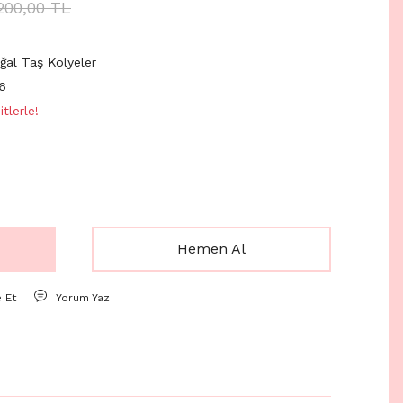
200,00 TL
ğal Taş Kolyeler
6
tlerle!
Hemen Al
e Et
Yorum Yaz