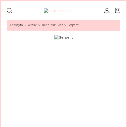
Anasayfa
Yüzük
Trend Yüzükler
Serpent