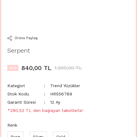
Ürünü Paylaş
Serpent
840,00 TL
1.200,00 TL
%30
Kategori
Trend Yüzükler
Stok Kodu
HRS56789
Garanti Süresi
12 Ay
*290,53 TL den başlayan taksitlerle!
Renk
Rose
Silver
Gold