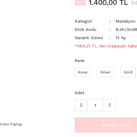
1.400,00 TL
2.
%30
Kategori
Madalyon 
Stok Kodu
BJKLSU4
Garanti Süresi
12 Ay
*484,21 TL den başlayan taksit
Renk
Rose
Silver
Gold
Adet
Ürünü Paylaş
Sepete Ekle