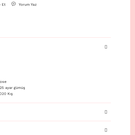
e Et
Yorum Yaz
ose
25 ayar gümüş
020 Kış