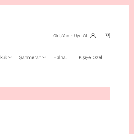
Giriş Yap
Üye Ol
-
klik
Şahmeran
Halhal
Kişiye Özel