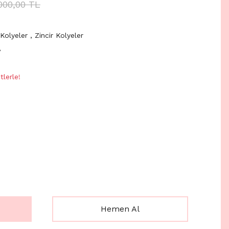
000,00 TL
Kolyeler
,
Zincir Kolyeler
8
lerle!
Hemen Al