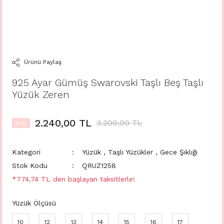
Ürünü Paylaş
925 Ayar Gümüş Swarovski Taşlı Beş Taşlı
Yüzük Zeren
2.240,00 TL
3.200,00 TL
%30
Kategori
Yüzük
,
Taşlı Yüzükler
,
Gece Şıklığı
Stok Kodu
QRUZ1258
*774,74 TL den başlayan taksitlerle!
Yüzük Ölçüsü
10
12
13
14
15
16
17